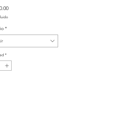
Precio
0.00
luido
ño
*
ir
ad
*
Agregar al carrito