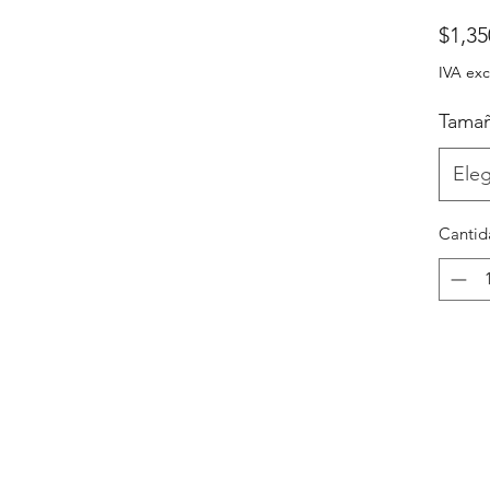
$1,35
IVA exc
Tama
Eleg
Cantid