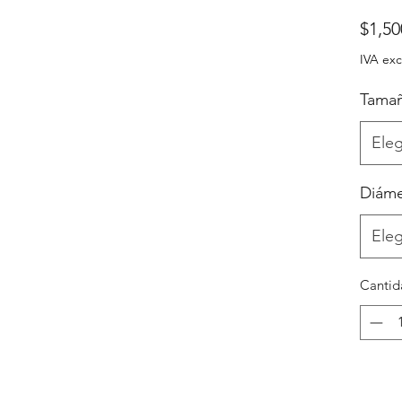
$1,50
IVA exc
Tama
Eleg
Diáme
Eleg
Cantid