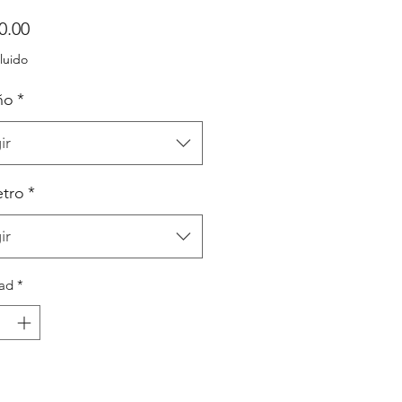
Precio
0.00
luido
ño
*
ir
tro
*
ir
ad
*
Agregar al carrito